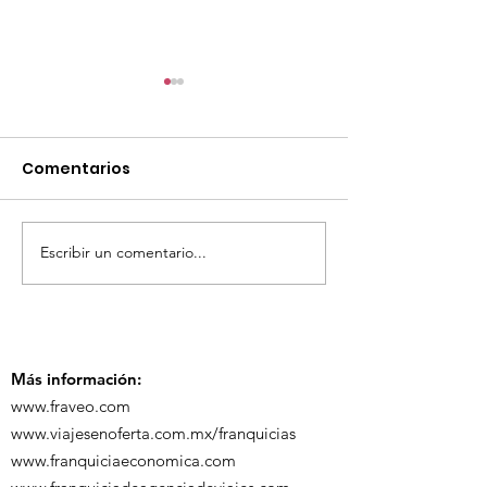
Comentarios
Escribir un comentario...
TourTravelynByFraveo
ViveMásViaja
participó en la
participó en 
capacitación vía
organizada po
Zoom
Más información:
www.fraveo.com
www.viajesenoferta.com.mx/franquicias
www.franquiciaeconomica.com