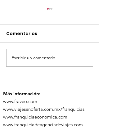
Comentarios
Escribir un comentario...
TourTravelynByFraveo
ViveMásViaja
participó en la
participó en 
capacitación vía
organizada po
Zoom
Más información:
www.fraveo.com
www.viajesenoferta.com.mx/franquicias
www.franquiciaeconomica.com
www.franquiciadeagenciadeviajes.com