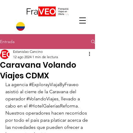
Entrada
Estanislao Cancino
12 ago 2024
1 min de lectura
Caravana Volando
Viajes CDMX
La agencia 
#ExplorayViajaByFraveo
asistió al cierre de la Caravana del 
operador 
#VolandoViajes
, llevado a 
cabo en el 
#HotelGaleríasReforma
.
Nuestros operadores hacen recorridos 
por todo el país para platicar acerca de 
las novedades que pueden ofrecer a 