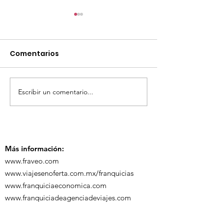
Comentarios
Escribir un comentario...
¡Acapulco y Guerrero
¡Presencia D
se Visten de Fiesta!
en la Carava
Turística de 
Más información:
www.fraveo.com
www.viajesenoferta.com.mx/franquicias
www.franquiciaeconomica.com
www.franquiciadeagenciadeviajes.com