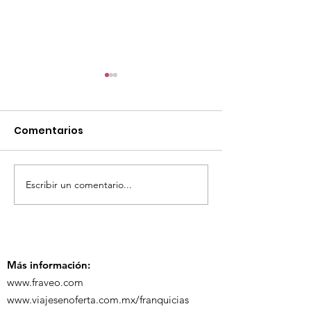
Comentarios
Escribir un comentario...
TourTravelynByFraveo
ViveMásViaja
participó en la
participó en 
capacitación vía
organizada po
Zoom
Más información:
www.fraveo.com
www.viajesenoferta.com.mx/franquicias