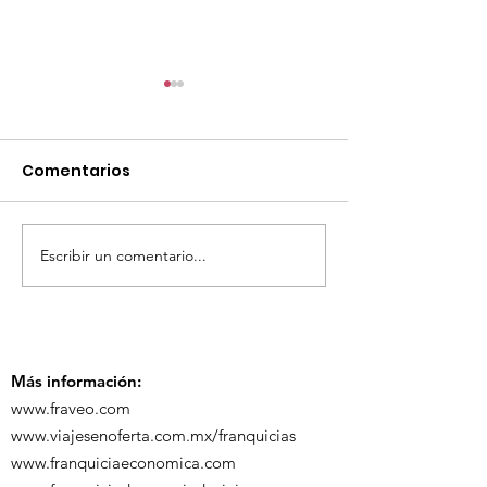
Comentarios
Escribir un comentario...
TourTravelynByFraveo
ViveMásViaja
participó en la
participó en 
capacitación vía
organizada po
Zoom
Más información:
www.fraveo.com
www.viajesenoferta.com.mx/franquicias
www.franquiciaeconomica.com