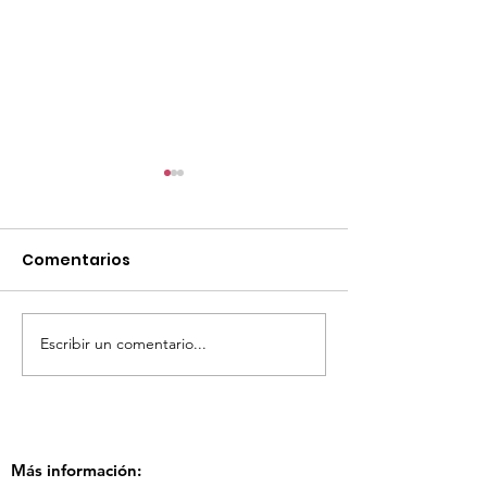
Comentarios
Escribir un comentario...
TourTravelynByFraveo
ViveMásViaja
participó en la
participó en 
capacitación vía
organizada po
Zoom
Más información: