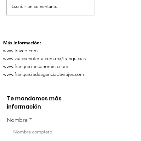
Escribir un comentario...
TourTravelynByFraveo
ViveMásViaja
participó en la
participó en 
capacitación vía
organizada po
Zoom
Más información:
www.fraveo.com
www.viajesenoferta.com.mx/franquicias
www.franquiciaeconomica.com
www.franquiciadeagenciadeviajes.com
Te mandamos más
información
Nombre