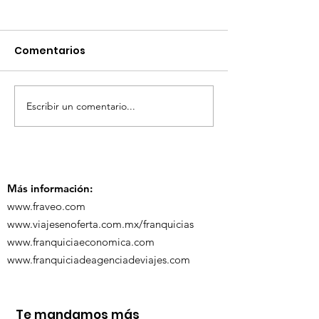
Comentarios
Escribir un comentario...
TourTravelynByFraveo
ViveMásViaja
participó en la
participó en 
capacitación vía
organizada po
Zoom
Más información:
www.fraveo.com
www.viajesenoferta.com.mx/franquicias
www.franquiciaeconomica.com
www.franquiciadeagenciadeviajes.com
Te mandamos más