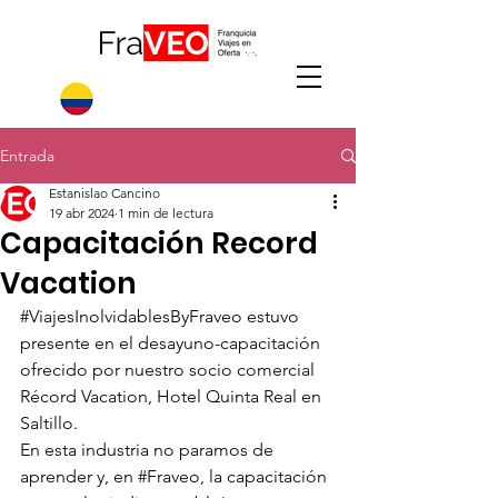
Entrada
Estanislao Cancino
19 abr 2024
1 min de lectura
Capacitación Record
Vacation
#ViajesInolvidablesByFraveo
 estuvo 
presente en el desayuno-capacitación 
ofrecido por nuestro socio comercial 
Récord Vacation, Hotel Quinta Real en 
Saltillo.
En esta industria no paramos de 
aprender y, en 
#Fraveo
, la capacitación 