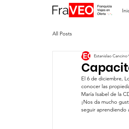
Ini
All Posts
Estanislao Cancino
Capacit
El 6 de diciembre, L
conocer las propieda
María Isabel de la 
¡Nos da mucho gusto
seguir aprendiendo a