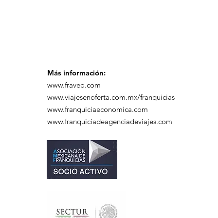
en el Hotel Casa Mayor
Más información:
www.fraveo.com
www.viajesenoferta.com.mx/franquicias
www.franquiciaeconomica.com
www.franquiciadeagenciadeviajes.com