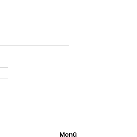
eMásViajandoByFraveo
icipó en la caravana
anizada por Nefertari
Menú