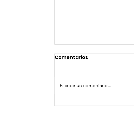
Comentarios
Escribir un comentario...
GoMapTravelByFraveo
participó en un
desayuno de
capacitación realizado