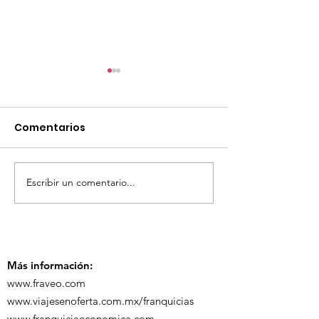
Comentarios
Escribir un comentario...
TourTravelynByFraveo
ViveMásViaja
participó en la
participó en 
capacitación vía
organizada po
Zoom
Más información:
www.fraveo.com
www.viajesenoferta.com.mx/franquicias
www.franquiciaeconomica.com