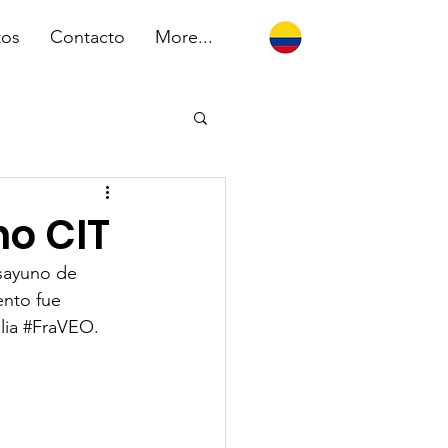
tos
Contacto
More...
no CIT
sayuno de 
ento fue 
ia 
#FraVEO
.