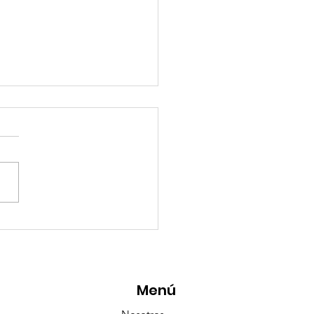
eMásViajandoByFraveo
icipó en la caravana
anizada por Nefertari
Menú