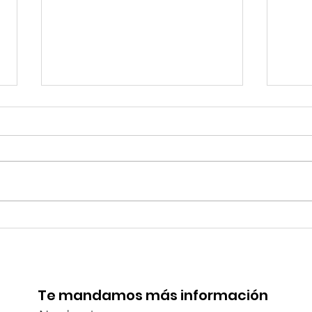
TourTravelynByFraveo
Viv
participó en la
part
capacitación vía Zoom
org
Te mandamos más información