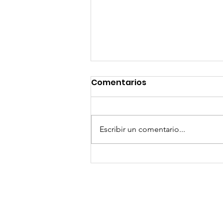
Comentarios
Escribir un comentario...
GoMapTravelByFraveo
participó en un
desayuno de
capacitación realizado
en el Hotel Casa Mayor