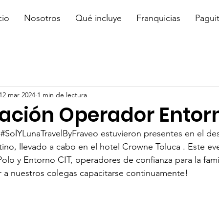
cio
Nosotros
Qué incluye
Franquicias
Pagui
12 mar 2024
1 min de lectura
ación Operador Entor
 
#SolYLunaTravelByFraveo
 estuvieron presentes en el de
ino, llevado a cabo en el hotel Crowne Toluca . Este ev
olo y Entorno CIT, operadores de confianza para la famil
r a nuestros colegas capacitarse continuamente!