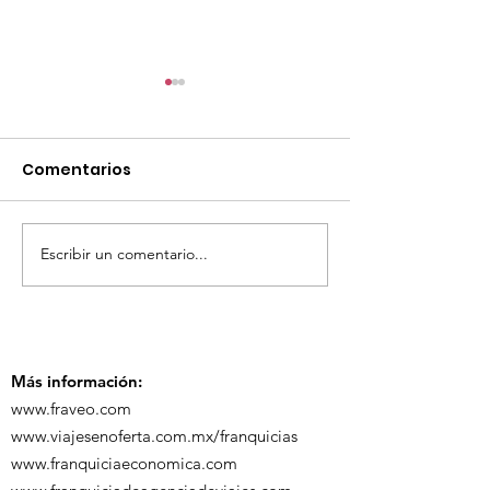
Comentarios
Escribir un comentario...
TourTravelynByFraveo
ViveMásViaja
participó en la
participó en 
capacitación vía
organizada po
Zoom
Más información:
www.fraveo.com
www.viajesenoferta.com.mx/franquicias
www.franquiciaeconomica.com