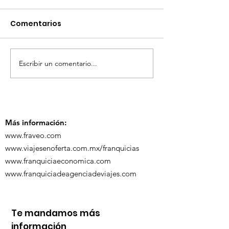
Comentarios
Escribir un comentario...
TourTravelynByFraveo
ViveMásViaja
participó en la
participó en 
capacitación vía
organizada po
Zoom
Más información:
www.fraveo.com
www.viajesenoferta.com.mx/franquicias
www.franquiciaeconomica.com
www.franquiciadeagenciadeviajes.com
Te mandamos más
información