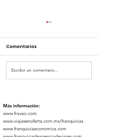
Comentarios
Escribir un comentario...
TourTravelynByFraveo
ViveMásViaja
participó en la
participó en 
capacitación vía
organizada po
Zoom
Más información:
www.fraveo.com
www.viajesenoferta.com.mx/franquicias
www.franquiciaeconomica.com
www.franquiciadeagenciadeviajes.com