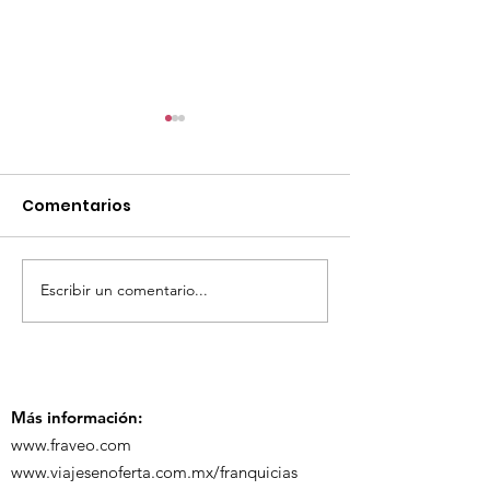
Comentarios
Escribir un comentario...
TourTravelynByFraveo
ViveMásViaja
participó en la
participó en 
capacitación vía
organizada po
Zoom
Más información:
www.fraveo.com
www.viajesenoferta.com.mx/franquicias