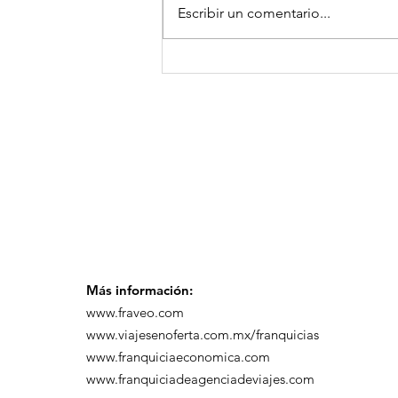
Escribir un comentario...
GoMapTravelByFraveo
participó en un
desayuno de
capacitación realizado
en el Hotel Casa Mayor
Más información:
www.fraveo.com
www.viajesenoferta.com.mx/franquicias
www.franquiciaeconomica.com
www.franquiciadeagenciadeviajes.com