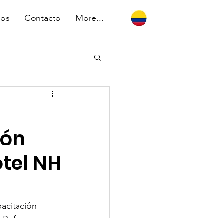
tos
Contacto
More...
ión
otel NH
pacitación 