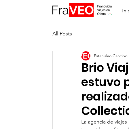
Ini
All Posts
Estanislao Cancino
Brio Via
estuvo 
realizad
Collect
La agencia de viajes 