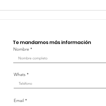
TourTravelynByFraveo
Viv
participó en la
part
capacitación vía Zoom
org
Te mandamos más información
Nombre
Whats
Email