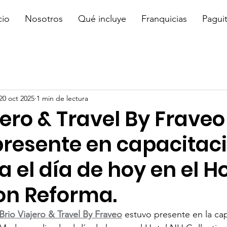
cio
Nosotros
Qué incluye
Franquicias
Pagui
20 oct 2025
1 min de lectura
jero & Travel By Fraveo
presente en capacitac
a el día de hoy en el H
ion Reforma.
Brio Viajero & Travel By Fraveo
 estuvo presente en la ca