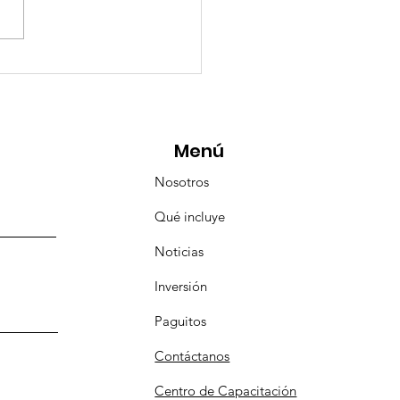
eMásViajandoByFraveo
icipó en la caravana
anizada por Nefertari
Menú
Nosotros
Qué incluye
Noticias
Inversión
Paguitos
Contáctanos
Centro de Capacitación