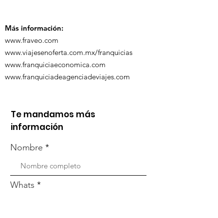
capacitación vía
organizada po
Zoom
Más información:
www.fraveo.com
www.viajesenoferta.com.mx/franquicias
www.franquiciaeconomica.com
www.franquiciadeagenciadeviajes.com
Te mandamos más
información
Nombre
Whats