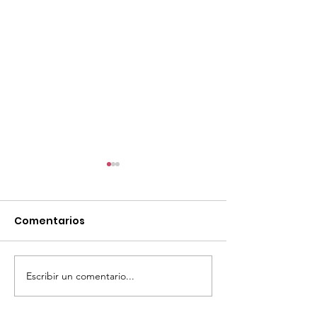
Comentarios
Escribir un comentario...
TourTravelynByFraveo
ViveMásViaja
participó en la
participó en 