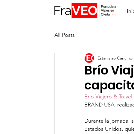
Ini
All Posts
Estanislao Cancino
Brío Via
capacit
Brio Viajero & Trave
BRAND USA, realizad
Durante la jornada, 
Estados Unidos, quie