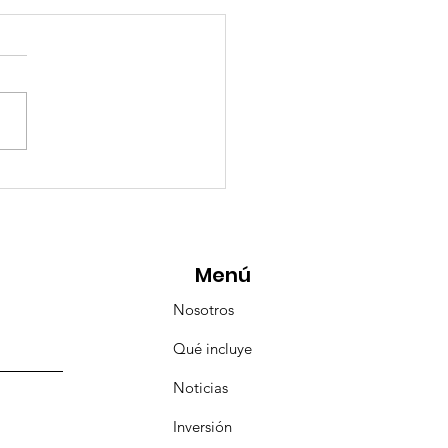
esencia Destacada en
aravana Turística de
pulco!
Menú
Nosotros
Qué incluye
Noticias
Inversión