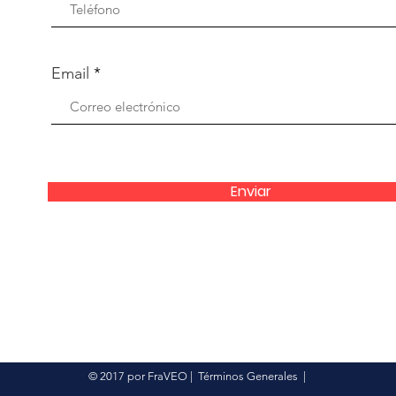
Email
Enviar
© 2017 por FraVEO
|
Términos Generales
|