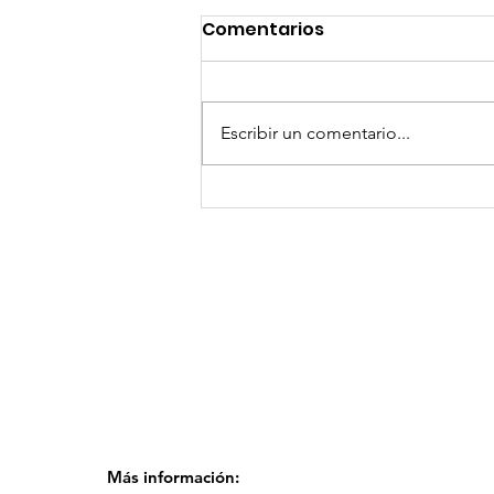
Comentarios
Escribir un comentario...
¡Arte, Vino y las Mejores
Playas de Florida!
Más información: