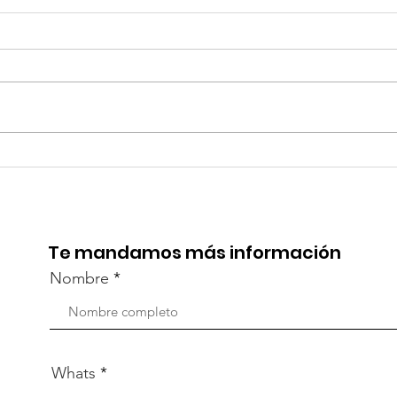
¡Acapulco y Guerrero se
¡Pr
Visten de Fiesta!
la C
Aca
Te mandamos más información
Nombre
Whats