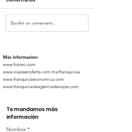
Comentarios
Escribir un comentario...
TourTravelynByFraveo
ViveMásViaja
participó en la
participó en 
capacitación vía
organizada po
Zoom
Más información:
www.fraveo.com
www.viajesenoferta.com.mx/franquicias
www.franquiciaeconomica.com
www.franquiciadeagenciadeviajes.com
Te mandamos más
información
Nombre