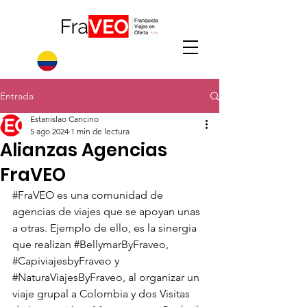
Entrada
Estanislao Cancino
5 ago 2024
1 min de lectura
Alianzas Agencias
FraVEO
#FraVEO
 es una comunidad de 
agencias de viajes que se apoyan unas 
a otras. Ejemplo de ello, es la sinergia 
que realizan 
#BellymarByFraveo
, 
#CapiviajesbyFraveo
 y 
#NaturaViajesByFraveo
, al organizar un 
viaje grupal a Colombia y dos Visitas 