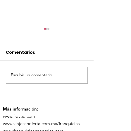
Comentarios
Escribir un comentario...
TourTravelynByFraveo
ViveMásViaja
participó en la
participó en 
capacitación vía
organizada po
Zoom
Más información:
www.fraveo.com
www.viajesenoferta.com.mx/franquicias
www.franquiciaeconomica.com