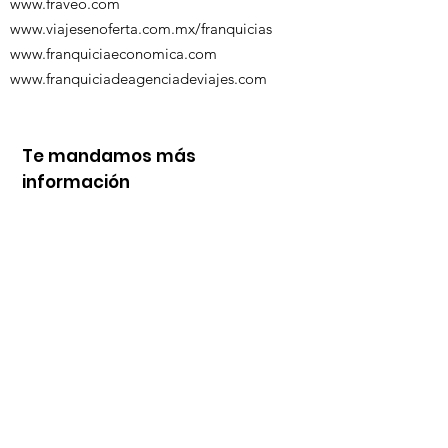
www.fraveo.com
www.viajesenoferta.com.mx/franquicias
www.franquiciaeconomica.com
www.franquiciadeagenciadeviajes.com
Te mandamos más
información
Nombre
Whats
Email