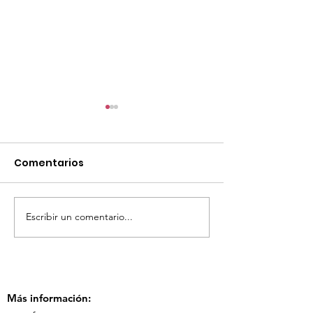
Comentarios
Escribir un comentario...
TourTravelynByFraveo
ViveMásViaja
participó en la
participó en 
capacitación vía
organizada po
Zoom
Más información: