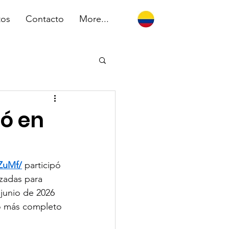
tos
Contacto
More...
pó en
ZuMf/
 participó 
zadas para 
 junio de 2026 
io más completo 