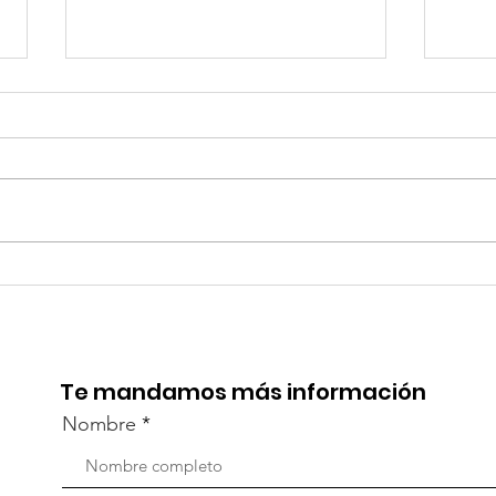
TourTravelynByFraveo
Viv
participó en la
part
capacitación vía Zoom
org
Te mandamos más información
Nombre