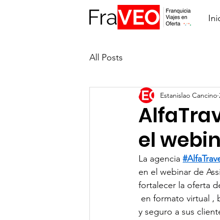
Ini
All Posts
Estanislao Cancino
AlfaTra
el webin
La agencia 
#AlfaTra
en el webinar de Ass
fortalecer la oferta d
 en formato virtual 
y seguro a sus client