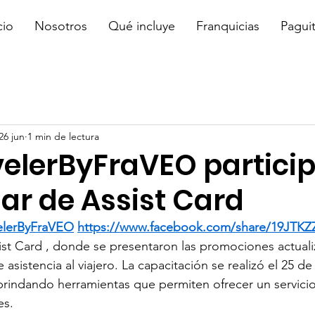
cio
Nosotros
Qué incluye
Franquicias
Pagui
26 jun
1 min de lectura
velerByFraVEO partici
ar de Assist Card
velerByFraVEO
https://www.facebook.com/share/19JTKZ
ist Card , donde se presentaron las promociones actuali
e asistencia al viajero. La capacitación se realizó el 25 de
, brindando herramientas que permiten ofrecer un servic
es.