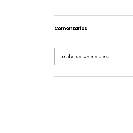
Comentarios
Escribir un comentario...
GoMapTravelByFraveo
participó en un
desayuno de
capacitación realizado
en el Hotel Casa Mayor