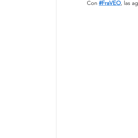
Con 
#FraVEO
, las a