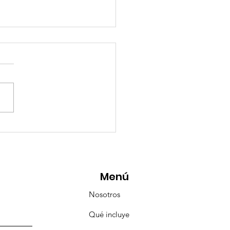
eMásViajandoByFraveo
icipó en la caravana
anizada por Nefertari
Menú
Nosotros
Qué incluye