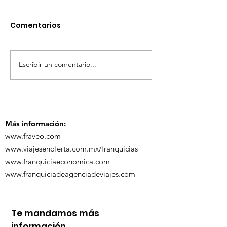
Comentarios
Escribir un comentario...
TourTravelynByFraveo
ViveMásViaja
participó en la
participó en 
capacitación vía
organizada po
Zoom
Más información:
www.fraveo.com
www.viajesenoferta.com.mx/franquicias
www.franquiciaeconomica.com
www.franquiciadeagenciadeviajes.com
Te mandamos más
información