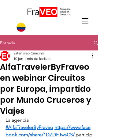
Entrada
Estanislao Cancino
10 jun
1 min de lectura
AlfaTravelerByFraveo
en webinar Circuitos
por Europa, impartido
por Mundo Cruceros y
Viajes
La agencia 
#AlfaTravelerByFraveo
https://www.face
book.com/share/1DZDFJwsCS/
 particip