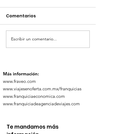
Comentarios
Escribir un comentario...
TourTravelynByFraveo
ViveMásViaja
participó en la
participó en 
capacitación vía
organizada po
Zoom
Más información:
www.fraveo.com
www.viajesenoferta.com.mx/franquicias
www.franquiciaeconomica.com
www.franquiciadeagenciadeviajes.com
Te mandamos más