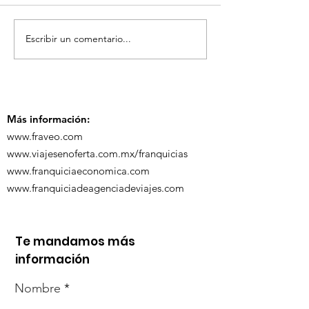
Escribir un comentario...
¡Acapulco y Guerrero
¡Presencia D
se Visten de Fiesta!
en la Carava
Turística de 
Más información:
www.fraveo.com
www.viajesenoferta.com.mx/franquicias
www.franquiciaeconomica.com
www.franquiciadeagenciadeviajes.com
Te mandamos más
información
Nombre