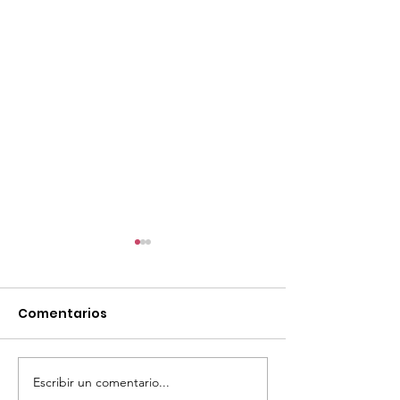
Comentarios
Escribir un comentario...
TourTravelynByFraveo