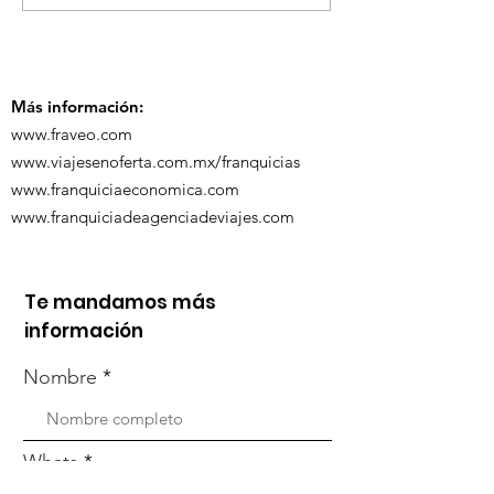
ViveMásViaja
participó en la
participó en 
capacitación vía
organizada po
Zoom
Más información:
www.fraveo.com
www.viajesenoferta.com.mx/franquicias
www.franquiciaeconomica.com
www.franquiciadeagenciadeviajes.com
Te mandamos más
información
Nombre
Whats