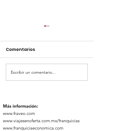
Comentarios
Escribir un comentario...
¡Acapulco y Guerrero
¡Presencia D
se Visten de Fiesta!
en la Carava
Turística de 
Más información:
www.fraveo.com
www.viajesenoferta.com.mx/franquicias
www.franquiciaeconomica.com