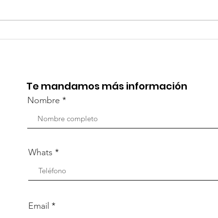
¡Acapulco y Guerrero se
¡Pr
Visten de Fiesta!
la C
Aca
Te mandamos más información
Nombre
Whats
Email