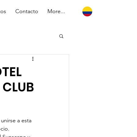
tos
Contacto
More...
OTEL
 CLUB
unirse a esta 
cio.