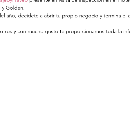
ajebyFraveo
 presente en visita de inspección en el Hote
 y Golden.
el año, decídete a abrir tu propio negocio y termina el 
tros y con mucho gusto te proporcionamos toda la inf