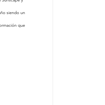
l Sunscape y 
año siendo un 
ormación que 