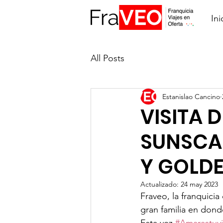
Ini
All Posts
Estanislao Cancino
VISITA 
SUNSCA
Y GOLD
Actualizado:
24 may 2023
Fraveo, la franquicia
gran familia en dond