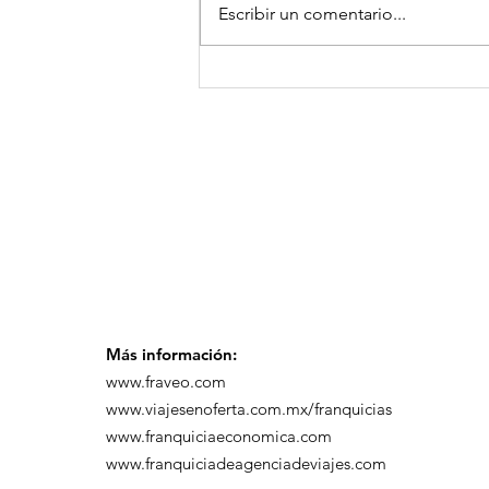
Escribir un comentario...
¡Arte, Vino y las Mejores
Playas de Florida!
Más información:
www.fraveo.com
www.viajesenoferta.com.mx/franquicias
www.franquiciaeconomica.com
www.franquiciadeagenciadeviajes.com