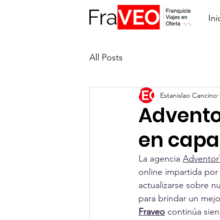
Ini
All Posts
Estanislao Cancino
Advento
en capa
La agencia 
Adventor
online impartida por
actualizarse sobre n
para brindar un mejor
Fraveo
 continúa sien