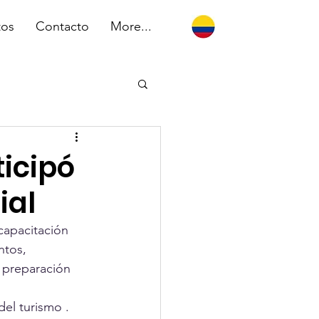
tos
Contacto
More...
icipó
ial
capacitación 
ntos, 
 preparación 
del turismo .