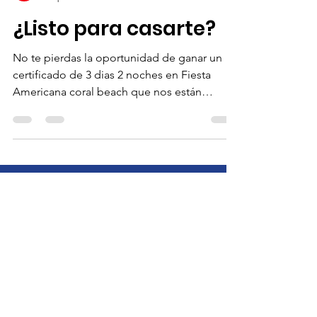
Estanislao Cancino
9 sept 2020
1 min de lectura
¿Listo para casarte?
No te pierdas la oportunidad de ganar un
certificado de 3 dias 2 noches en Fiesta
Americana coral beach que nos están
regalando nuestras...
We Need Your Support Today!
Donate