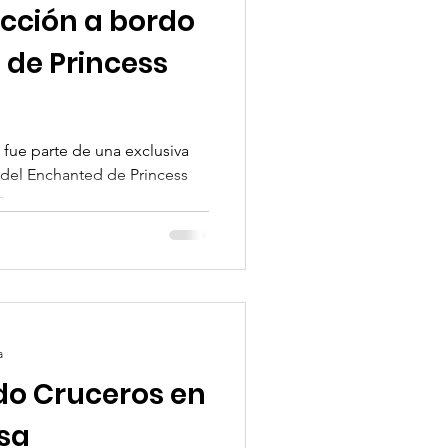
ección a bordo
 de Princess
ue parte de una exclusiva
 del Enchanted de Princess
...
a
do Cruceros en
sa