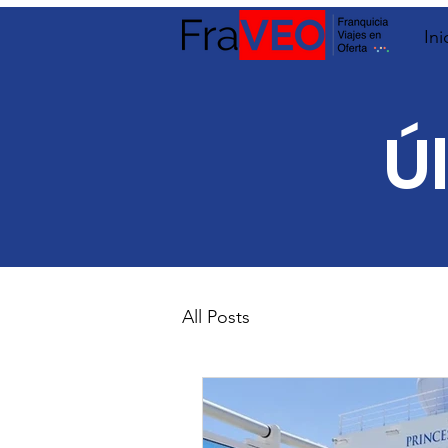
Ini
Ú
All Posts