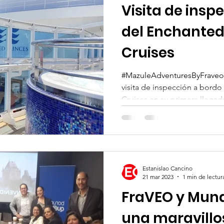
Visita de insp
del Enchanted
Cruises
#MazuleAdventuresByFraveo f
visita de inspección a bordo
Cruises en su primera llegada
Estanislao Cancino
21 mar 2023
1 min de lectur
FraVEO y Mun
una maravillo