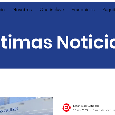
cio
Nosotros
Qué incluye
Franquicias
Pagui
ltimas Notici
Estanislao Cancino
16 abr 2024
1 min de lectura