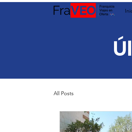
Ini
Ú
All Posts