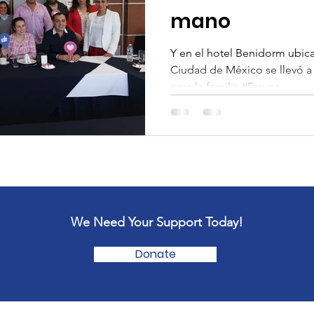
mano
Y en el hotel Benidorm ubic
Ciudad de México se llevó a
para la familia #Fraveo...
We Need Your Support Today!
Donate