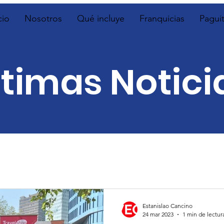
cio
Nosotros
Qué incluye
Franquicias
Pagui
ltimas Notici
Estanislao Cancino
24 mar 2023
1 min de lectur