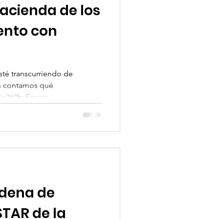
acienda de los
ento con
té transcurriendo de
es contamos qué
e360byFraveo,...
adena de
STAR de la