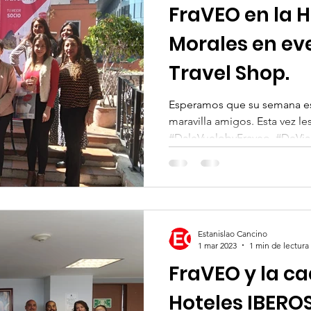
FraVEO en la H
Morales en ev
Travel Shop.
Esperamos que su semana es
maravilla amigos. Esta vez l
#DaleVuelobyFraveo, #DeViaj
Estanislao Cancino
1 mar 2023
1 min de lectura
FraVEO y la c
Hoteles IBERO