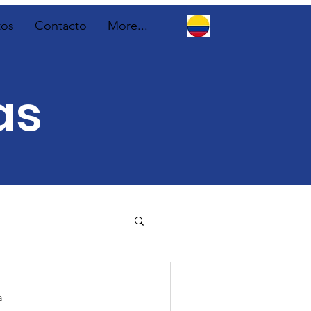
tos
Contacto
More...
as
a