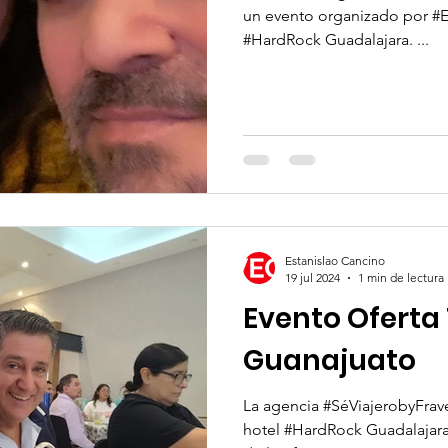
un evento organizado por #E
#HardRock Guadalajara. ...
Estanislao Cancino
19 jul 2024
1 min de lectura
Evento Oferta 
Guanajuato
La agencia #SéViajerobyFrave
hotel #HardRock Guadalajara