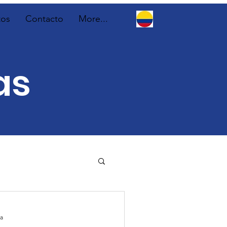
tos
Contacto
More...
as
ra