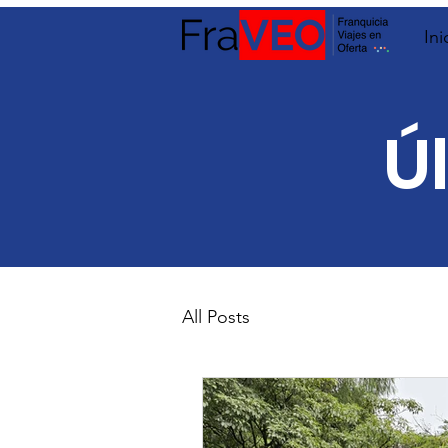
Ini
Ú
All Posts