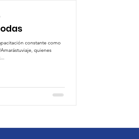
a
Bodas
apacitación constante como
 #Amarástuviaje, quienes
...