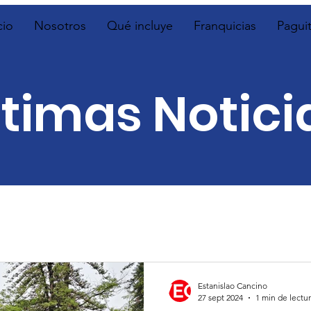
cio
Nosotros
Qué incluye
Franquicias
Pagui
ltimas Notici
Estanislao Cancino
27 sept 2024
1 min de lectu