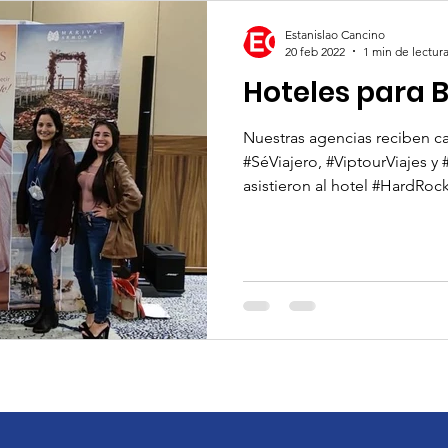
Estanislao Cancino
20 feb 2022
1 min de lectur
Hoteles para 
Nuestras agencias reciben c
#SéViajero, #ViptourViajes y
asistieron al hotel #HardRock