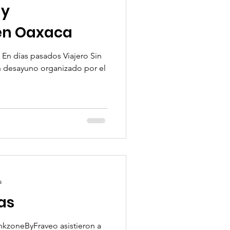
 y
en Oaxaca
 En días pasados Viajero Sin
a
as
nkzoneByFraveo asistieron a