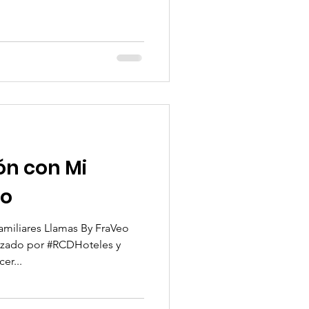
ón con Mi
to
amiliares Llamas By FraVeo
nizado por #RCDHoteles y
er...